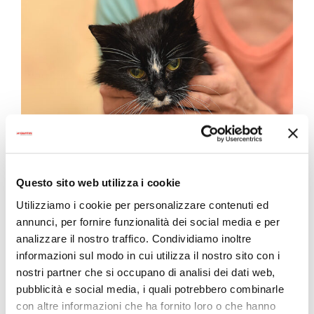
Nuova vita per un gatto
Questo sito web utilizza i cookie
adottato
Utilizziamo i cookie per personalizzare contenuti ed
annunci, per fornire funzionalità dei social media e per
Ha aspettato 20 anni ma alla fine il gatto ha
analizzare il nostro traffico. Condividiamo inoltre
trovato casa! Una notizia così tenera non
informazioni sul modo in cui utilizza il nostro sito con i
potevamo non condividerla. La storia del gatto
nostri partner che si occupano di analisi dei dati web,
Sammy ha passato tutta la sua vita in un rifugio
pubblicità e social media, i quali potrebbero combinarle
per gatti. A 18 anni ha finalmente trovato una
con altre informazioni che ha fornito loro o che hanno