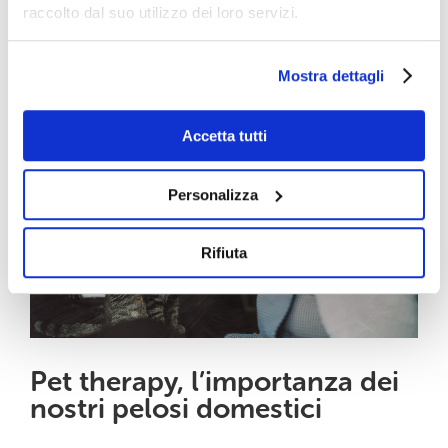
casa e ha scoperto cosa significhi essere
raccolto dal suo utilizzo dei loro servizi.
circondato da amore e da [...]
Mostra dettagli
Accetta tutti
Personalizza
Rifiuta
Pet therapy, l’importanza dei
nostri pelosi domestici