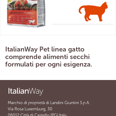
ItalianWay Pet linea gatto
comprende alimenti secchi
formulati per ogni esigenza.
Marchio di proprietà di Landini Giuntini S.p.A.
Via Rosa Luxemburg, 30
06012 Città di Castello (PG) Italy