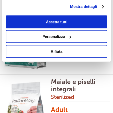
Trota e mirtilli
Mostra dettagli
Sterilized
Accetta tutti
Personalizza
Rifiuta
Maiale e piselli
integrali
Sterilized