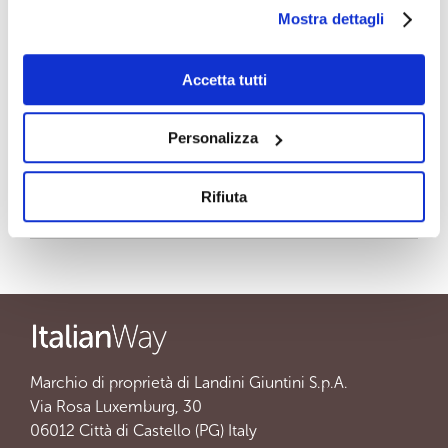
antiossidante naturale, conferiscono al prodotto
Mostra dettagli
caratteristiche uniche.
Accetta tutti
Informazioni sulla ricetta
Personalizza
Dosi giornaliere
Rifiuta
Formati disponibili
Marchio di proprietà di Landini Giuntini S.p.A.
Via Rosa Luxemburg, 30
06012 Città di Castello (PG) Italy