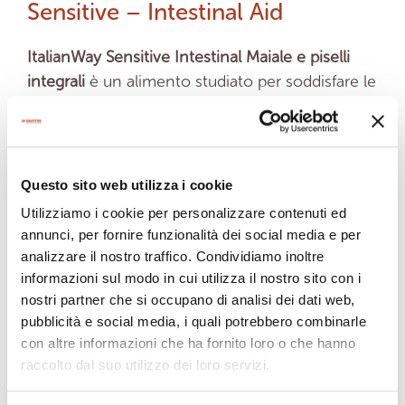
Sensitive – Intestinal Aid
ItalianWay Sensitive Intestinal Maiale e piselli
integrali
è un alimento studiato per soddisfare le
esigenze dei cani con intestini delicati.
La presenza di pura lignocellulosa Arbocel® e i
gusci di psyllium aiuta a migliorare il transito e la
flora intestinale.
Questo sito web utilizza i cookie
Formula gluten free con un ridotto apporto di
Utilizziamo i cookie per personalizzare contenuti ed
carboidrati grazie alla presenza del 40% di
annunci, per fornire funzionalità dei social media e per
maiale che garantisce il principale apporto
analizzare il nostro traffico. Condividiamo inoltre
proteico da una unica fonte animale.
informazioni sul modo in cui utilizza il nostro sito con i
La carne fresca di maiale insieme all’eccellente
nostri partner che si occupano di analisi dei dati web,
pubblicità e social media, i quali potrebbero combinarle
qualità delle materie prime, supporta un’alta
con altre informazioni che ha fornito loro o che hanno
digeribilità e appetibilità.
raccolto dal suo utilizzo dei loro servizi.
La speciale integrazione con pomodoro olio
d’oliva e di rosmarino, materie prime con potere