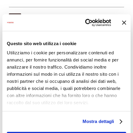
Scarica la scheda del prodotto
Carni bianche e curcuma
Questo sito web utilizza i cookie
Hypoallergenic
Utilizziamo i cookie per personalizzare contenuti ed
annunci, per fornire funzionalità dei social media e per
Sticks
analizzare il nostro traffico. Condividiamo inoltre
Adult
informazioni sul modo in cui utilizza il nostro sito con i
nostri partner che si occupano di analisi dei dati web,
ItalianWay Sticks è un alimento privo di cereali,
pubblicità e social media, i quali potrebbero combinarle
con altre informazioni che ha fornito loro o che hanno
con carni bianche e curcuma.
raccolto dal suo utilizzo dei loro servizi.
Come gli altri prodotti della linea ItalianWay è
integrato con la “Ricetta della Vita”.
Mostra dettagli
Informazioni sulla ricetta