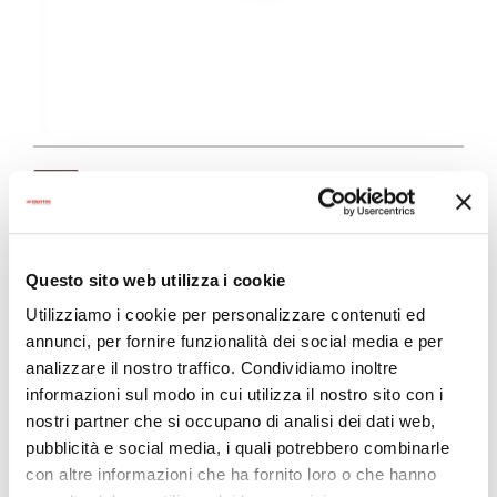
Scarica la scheda del prodotto
Pollo e Tacchino
Questo sito web utilizza i cookie
Utilizziamo i cookie per personalizzare contenuti ed
Junior | Mini
annunci, per fornire funzionalità dei social media e per
analizzare il nostro traffico. Condividiamo inoltre
Italian Way Wet Junior Pollo e Tacchino è un
informazioni sul modo in cui utilizza il nostro sito con i
alimento ideato per rispondere alle esigenze dei
nostri partner che si occupano di analisi dei dati web,
cuccioli di tutte le taglie. La sua formula gluten
pubblicità e social media, i quali potrebbero combinarle
free e la sua composizione ricca di materie
con altre informazioni che ha fornito loro o che hanno